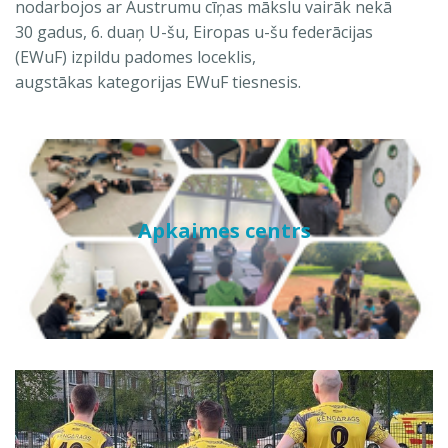
nodarbojos ar Austrumu cīņas mākslu vairāk nekā
30 gadus, 6. duaņ U-šu, Eiropas u-šu federācijas
(EWuF) izpildu padomes loceklis,
augstākas kategorijas EWuF tiesnesis.
Apkaimes centrs