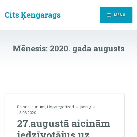
Cits Ķengarags
MENU
Mēnesis:
2020. gada augusts
Rajona jaunumi
,
Uncategorized
janis.g
18.08.2020
27.augustā aicinām
iedzīvotājus uz