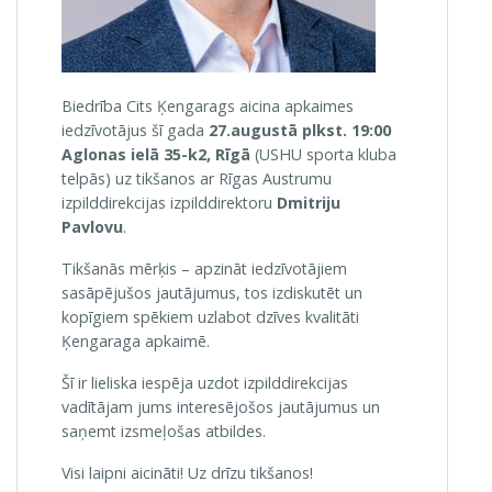
Biedrība Cits Ķengarags aicina apkaimes
iedzīvotājus šī gada
27.augustā plkst. 19:00
Aglonas ielā 35-k2, Rīgā
(USHU sporta kluba
telpās) uz tikšanos ar Rīgas Austrumu
izpilddirekcijas izpilddirektoru
Dmitriju
Pavlovu
.
Tikšanās mērķis – apzināt iedzīvotājiem
sasāpējušos jautājumus, tos izdiskutēt un
kopīgiem spēkiem uzlabot dzīves kvalitāti
Ķengaraga apkaimē.
Šī ir lieliska iespēja uzdot izpilddirekcijas
vadītājam jums interesējošos jautājumus un
saņemt izsmeļošas atbildes.
Visi laipni aicināti! Uz drīzu tikšanos!