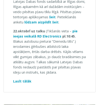
Latvijas Dabas fonds sadarbībā ar Rīgas domi,
Rīgas apkaimēm kā arī dažādām institūcijām –
veido pilsētas pļavu tīklu Rīgā. Pilsētas pļavu
teritorijas aplūkojamas
šeit
. Pieteikšanās
anketu
lūdzam aizpildīt šeit
.
22.oktobrī uz talku
(Tikšanās vieta –
pie
ieejas veikalā RD Electronics
pl.10:45.
Blakus autobusu pieturai “Dienvidu tilts”.)
ierodamies ģērbušies atbilstoši laika
apstākļiem, ērtās darba drēbēs. Kājās vēlams
vilkt gumijas zābakus, jo daudz bradāsimies pa
atklātu augsni. Talkas sākumā Latvijas Dabas
fonds nedaudz pastāstīs par pilsētas pļavas
ideju un instruēs, kas jādara.
“22.10.23.
Lasīt tālāk
Pilsētas
pļavas
ierīkošana
Ķengaragā!