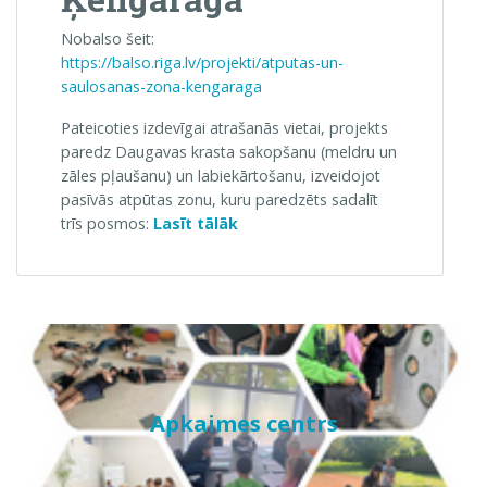
Nobalso šeit:
https://balso.riga.lv/projekti/atputas-un-
saulosanas-zona-kengaraga
Pateicoties izdevīgai atrašanās vietai, projekts
paredz Daugavas krasta sakopšanu (meldru un
zāles pļaušanu) un labiekārtošanu, izveidojot
pasīvās atpūtas zonu, kuru paredzēts sadalīt
“Balso:
trīs posmos:
Lasīt tālāk
Atpūtas
un
sauļošanās
zona
Ķengaragā”
Apkaimes centrs