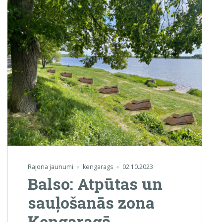
Talka”
Rajona jaunumi
kengarags
02.10.2023
Balso: Atpūtas un
sauļošanās zona
Ķengaragā