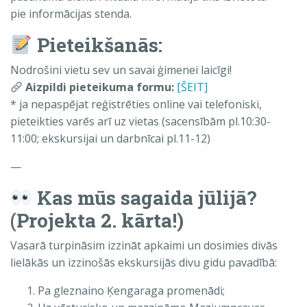
pie informācijas stenda.
Pieteikšanās:
Nodrošini vietu sev un savai ģimenei laicīgi!
Aizpildi pieteikuma formu:
[ŠEIT]
* ja nepaspējat reģistrēties online vai telefoniski,
pieteikties varēs arī uz vietas (sacensībām pl.10:30-
11:00; ekskursijai un darbnīcai pl.11-12)
—
Kas mūs sagaida jūlijā?
(Projekta 2. kārta!)
Vasarā turpināsim izzināt apkaimi un dosimies divās
lielākās un izzinošās ekskursijās divu gidu pavadībā:
Pa gleznaino Ķengaraga promenādi;