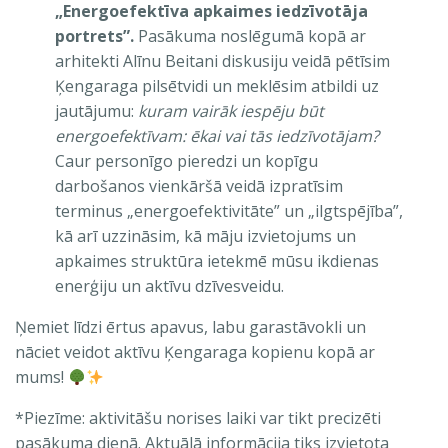
„Energoefektīva apkaimes iedzīvotāja
portrets”.
Pasākuma noslēgumā kopā ar
arhitekti Alīnu Beitani diskusiju veidā pētīsim
Ķengaraga pilsētvidi un meklēsim atbildi uz
jautājumu:
kuram vairāk iespēju būt
energoefektīvam: ēkai vai tās iedzīvotājam?
Caur personīgo pieredzi un kopīgu
darbošanos vienkāršā veidā izpratīsim
terminus „energoefektivitāte” un „ilgtspējība”,
kā arī uzzināsim, kā māju izvietojums un
apkaimes struktūra ietekmē mūsu ikdienas
enerģiju un aktīvu dzīvesveidu.
Ņemiet līdzi ērtus apavus, labu garastāvokli un
nāciet veidot aktīvu Ķengaraga kopienu kopā ar
mums!
*Piezīme: aktivitāšu norises laiki var tikt precizēti
pasākuma dienā. Aktuālā informācija tiks izvietota