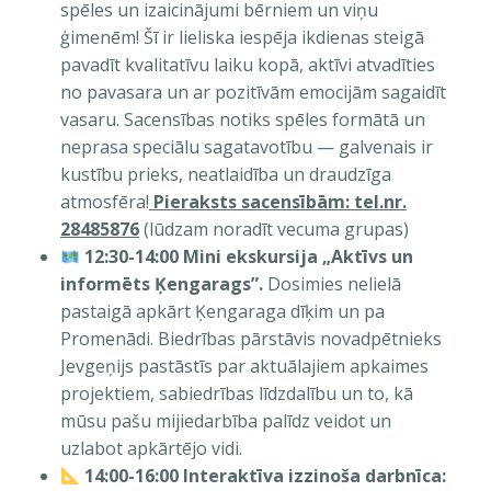
spēles un izaicinājumi bērniem un viņu
ģimenēm! Šī ir lieliska iespēja ikdienas steigā
pavadīt kvalitatīvu laiku kopā, aktīvi atvadīties
no pavasara un ar pozitīvām emocijām sagaidīt
vasaru. Sacensības notiks spēles formātā un
neprasa speciālu sagatavotību — galvenais ir
kustību prieks, neatlaidība un draudzīga
atmosfēra!
Pieraksts sacensībām: tel.nr.
28485876
(lūdzam noradīt vecuma grupas)
12:30-14:00 Mini ekskursija „Aktīvs un
informēts Ķengarags”.
Dosimies nelielā
pastaigā apkārt Ķengaraga dīķim un pa
Promenādi. Biedrības pārstāvis novadpētnieks
Jevgeņijs pastāstīs par aktuālajiem apkaimes
projektiem, sabiedrības līdzdalību un to, kā
mūsu pašu mijiedarbība palīdz veidot un
uzlabot apkārtējo vidi.
14:00-16:00 Interaktīva izzinoša darbnīca: