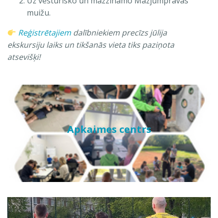
Uz vēsturisko un mazzināmo Mazjumpravas
muižu.
Reģistrētajiem
dalībniekiem precīzs jūlija
ekskursiju laiks un tikšanās vieta tiks paziņota
atsevišķi!
Apkaimes centrs