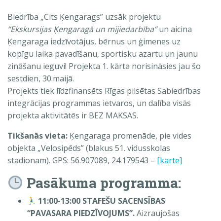
Biedrība „Cits Ķengarags” uzsāk projektu
“Ekskursijas Ķengaragā un mijiedarbība”
un aicina
Ķengaraga iedzīvotājus, bērnus un ģimenes uz
kopīgu laika pavadīšanu, sportisku azartu un jaunu
zināšanu ieguvi! Projekta 1. kārta norisināsies jau šo
sestdien, 30.maijā.
Projekts tiek līdzfinansēts Rīgas pilsētas Sabiedrības
integrācijas programmas ietvaros, un dalība visās
projekta aktivitātēs ir BEZ MAKSAS.
Tikšanās vieta:
Ķengaraga promenāde, pie vides
objekta „Velosipēds” (blakus 51. vidusskolas
stadionam). GPS: 56.907089, 24.179543 –
[karte]
Pasākuma programma:
11:00-13:00 STAFEŠU SACENSĪBAS
“PAVASARA PIEDZĪVOJUMS”.
Aizraujošas