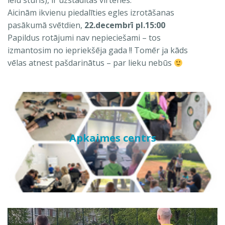
ielu stūris), ir uzstādītas virtenes.
Aicinām ikvienu piedalīties egles izrotāšanas
pasākumā svētdien,
22.decembrī pl.15:00
Papildus rotājumi nav nepieciešami – tos
izmantosim no iepriekšēja gada !! Tomēr ja kāds
vēlas atnest pašdarinātus – par lieku nebūs
Apkaimes centrs